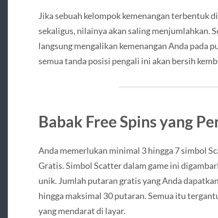
Jika sebuah kelompok kemenangan terbentuk di 
sekaligus, nilainya akan saling menjumlahkan. Se
langsung mengalikan kemenangan Anda pada put
semua tanda posisi pengali ini akan bersih kem
Babak Free Spins yang Pe
Anda memerlukan minimal 3 hingga 7 simbol Sc
Gratis. Simbol Scatter dalam game ini digamba
unik. Jumlah putaran gratis yang Anda dapatkan b
hingga maksimal 30 putaran. Semua itu tergant
yang mendarat di layar.