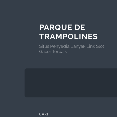
PARQUE DE
TRAMPOLINES
Situs Penyedia Banyak Link Slot
Gacor Terbaik
CARI