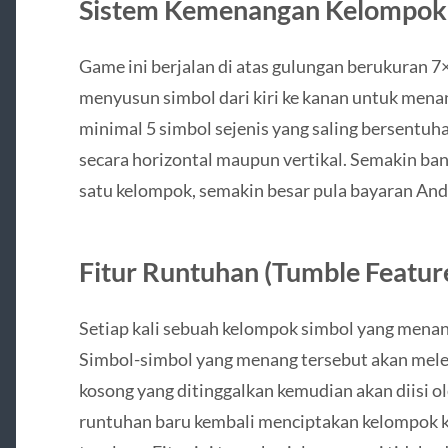
Sistem Kemenangan Kelompok (
Game ini berjalan di atas gulungan berukuran 7×
menyusun simbol dari kiri ke kanan untuk men
minimal 5 simbol sejenis yang saling bersentuh
secara horizontal maupun vertikal. Semakin b
satu kelompok, semakin besar pula bayaran And
Fitur Runtuhan (Tumble Feature
Setiap kali sebuah kelompok simbol yang menang
Simbol-simbol yang menang tersebut akan meleda
kosong yang ditinggalkan kemudian akan diisi ole
runtuhan baru kembali menciptakan kelompok 