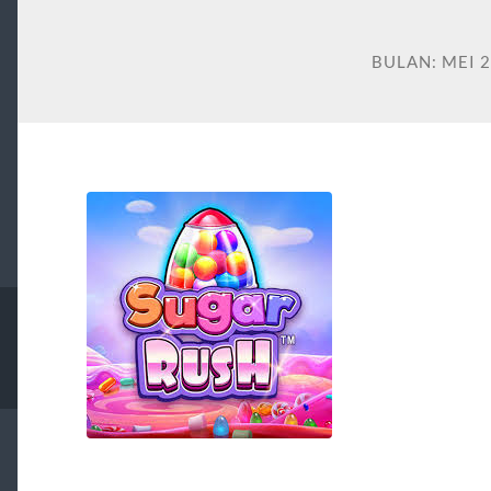
BULAN:
MEI 