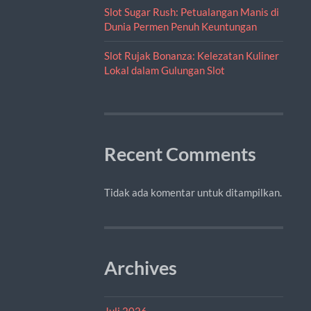
Slot Sugar Rush: Petualangan Manis di
Dunia Permen Penuh Keuntungan
Slot Rujak Bonanza: Kelezatan Kuliner
Lokal dalam Gulungan Slot
Recent Comments
Tidak ada komentar untuk ditampilkan.
Archives
Juli 2026