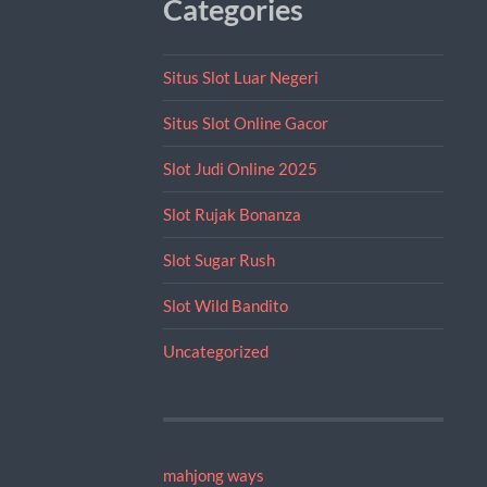
Categories
Situs Slot Luar Negeri
Situs Slot Online Gacor
Slot Judi Online 2025
Slot Rujak Bonanza
Slot Sugar Rush
Slot Wild Bandito
Uncategorized
mahjong ways