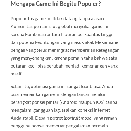
Mengapa Game Ini Begitu Populer?
Popularitas game ini tidak datang tanpa alasan.
Komunitas pemain slot global menyukai game ini
karena kombinasi antara hiburan berkualitas tinggi
dan potensi keuntungan yang masuk akal. Mekanisme
pengali yang terus meningkat memberikan ketegangan
yang menyenangkan, karena pemain tahu bahwa satu
putaran kecil bisa berubah menjadi kemenangan yang
masif.
Selain itu, optimasi game ini sangat luar biasa. Anda
bisa memainkan game ini dengan lancar melalui
perangkat ponsel pintar (Android maupun iOS) tanpa
mengalami gangguan lag, asalkan koneksi internet
Anda stabil. Desain potret (
portrait mode
) yang ramah
pengguna ponsel membuat pengalaman bermain