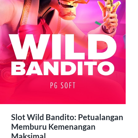
Slot Wild Bandito: Petualangan
Memburu Kemenangan
Maksimal