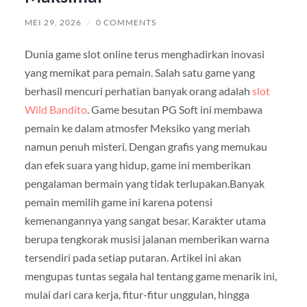
MEI 29, 2026
/
0 COMMENTS
Dunia game slot online terus menghadirkan inovasi
yang memikat para pemain. Salah satu game yang
berhasil mencuri perhatian banyak orang adalah
slot
Wild Bandito
. Game besutan PG Soft ini membawa
pemain ke dalam atmosfer Meksiko yang meriah
namun penuh misteri. Dengan grafis yang memukau
dan efek suara yang hidup, game ini memberikan
pengalaman bermain yang tidak terlupakan.Banyak
pemain memilih game ini karena potensi
kemenangannya yang sangat besar. Karakter utama
berupa tengkorak musisi jalanan memberikan warna
tersendiri pada setiap putaran. Artikel ini akan
mengupas tuntas segala hal tentang game menarik ini,
mulai dari cara kerja, fitur-fitur unggulan, hingga