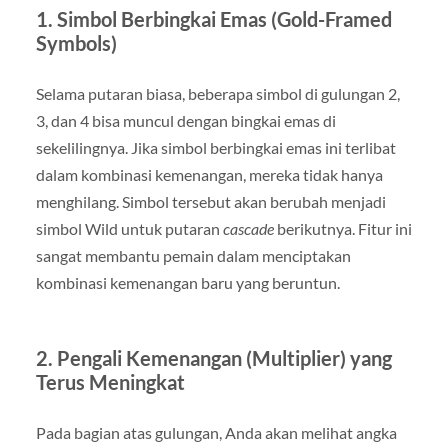
1. Simbol Berbingkai Emas (Gold-Framed
Symbols)
Selama putaran biasa, beberapa simbol di gulungan 2,
3, dan 4 bisa muncul dengan bingkai emas di
sekelilingnya. Jika simbol berbingkai emas ini terlibat
dalam kombinasi kemenangan, mereka tidak hanya
menghilang. Simbol tersebut akan berubah menjadi
simbol Wild untuk putaran
cascade
berikutnya. Fitur ini
sangat membantu pemain dalam menciptakan
kombinasi kemenangan baru yang beruntun.
2. Pengali Kemenangan (Multiplier) yang
Terus Meningkat
Pada bagian atas gulungan, Anda akan melihat angka